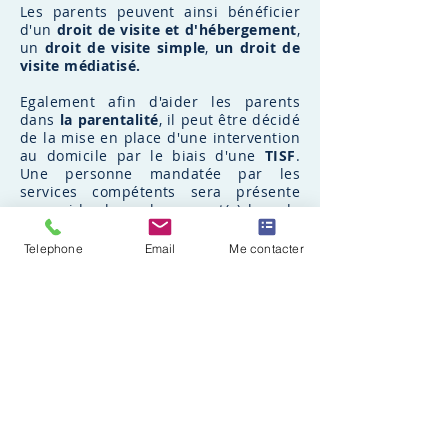
Les parents peuvent ainsi bénéficier
d'un
droit de visite et d'hébergement
,
un
droit de visite simple
,
un droit de
visite médiatisé.
Egalement afin d'aider les parents
dans
la parentalité
, il peut
être
décidé
de la mise en place d'une intervention
au domicile par le biais d'une
TISF
.
Une personne mandatée par les
services compétents sera présente
pour aider le ou les parent(s) lors de
l'accueil des enfants.
Telephone
Email
Me contacter
Le second aspect concerne
le volet
pénal
. En cas d'infraction commise par
un mineur, il est impératif que ce
dernier
soit assisté d'un avocat.
Classiquement, la procédure se
déroule en deux phases, la première
phase est relative à la
mise en
examen
du mineur. Lors de cette
audience, le Juge des Enfants décidera
ou non de
la mise en examen du